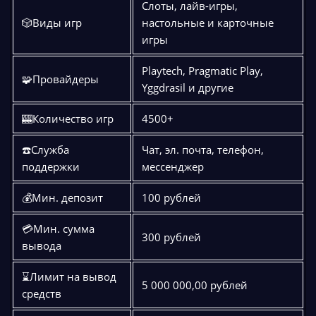
Слоты, лайв-игры,
🎲Виды игр
настольные и карточные
игры
Playtech, Pragmatic Play,
🧩Провайдеры
Yggdrasil и другие
🎰Количество игр
4500+
☎️Служба
Чат, эл. почта, телефон,
поддержки
мессенджер
💰Мин. депозит
100 рублей
💳Мин. сумма
300 рублей
вывода
⌛️Лимит на вывод
5 000 000,00 рублей
средств