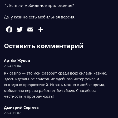
Есть ли мобильное приложение?
Да, у казино есть мобильная версия.
Оставить комментарий
Артём Жуков
2024-09-04
R7 casino — это мой фаворит среди всех онлайн казино.
Здесь идеальное сочетание удобного интерфейса и
выгодных предложений. Играть можно в любое время,
мобильная версия работает без сбоев. Спасибо за
честность и прозрачность!
Дмитрий Сергеев
2024-11-07