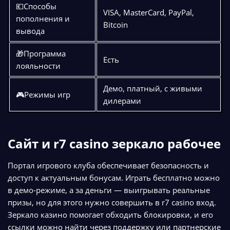
💶Способы
VISA, MasterCard, PayPal,
пополнения и
Bitcoin
вывода
🎁Программа
Есть
лояльности
Демо, платный, с живыми
🎮Режимы игр
дилерами
Сайт и r7 casino зеркало рабочее
Портал игрового клуба обеспечивает безопасность и
доступ к актуальным бонусам. Играть бесплатно можно
в демо-режиме, а за деньги — выигрывать реальные
призы, но для этого нужно совершить в r7 casino вход.
Зеркало казино помогает обходить блокировки, и его
ссылки можно найти через поддержку или партнерские