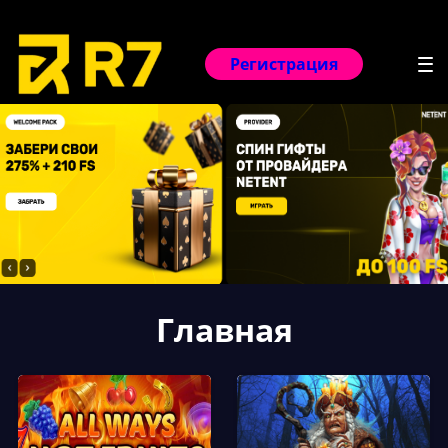
Забрать бонус
Регистрация
Главная